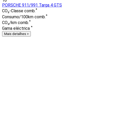
10
PORSCHE 911/991 Targa 4 GTS
*
CO₂-Classe comb.
*
Consumo/100km comb.
*
CO₂/km comb.
*
Gama eléctrica
Mais detalhes >