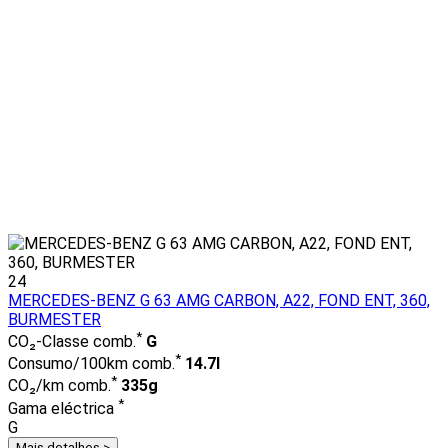
24
MERCEDES-BENZ G 63 AMG CARBON, A22, FOND ENT, 360,
BURMESTER
*
CO₂-Classe comb.
G
*
Consumo/100km comb.
14.7l
*
CO₂/km comb.
335g
*
Gama eléctrica
G
Mais detalhes >