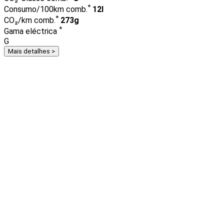
*
Consumo/100km comb.
12l
*
CO₂/km comb.
273g
*
Gama eléctrica
G
Mais detalhes >