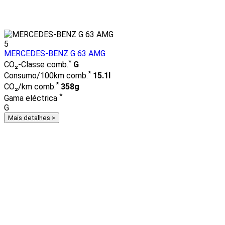
5
MERCEDES-BENZ G 63 AMG
*
CO₂-Classe comb.
G
*
Consumo/100km comb.
15.1l
*
CO₂/km comb.
358g
*
Gama eléctrica
G
Mais detalhes >