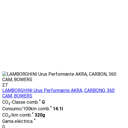
27
LAMBORGHINI Urus Performante AKRA, CARBONO, 360
CAM, BOWERS
*
CO₂-Classe comb.
G
*
Consumo/100km comb.
14.1l
*
CO₂/km comb.
320g
*
Gama eléctrica
G