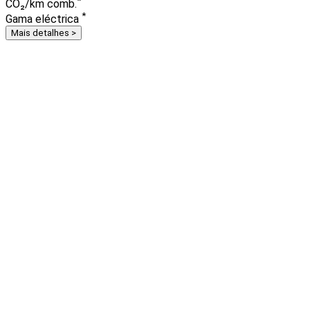
*
CO₂/km comb.
*
Gama eléctrica
Mais detalhes >