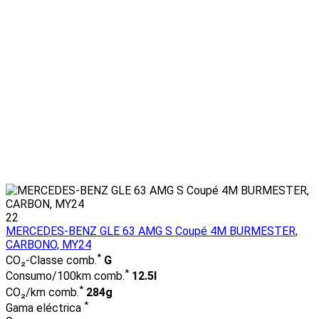
22
MERCEDES-BENZ GLE 63 AMG S Coupé 4M BURMESTER,
CARBONO, MY24
*
CO₂-Classe comb.
G
*
Consumo/100km comb.
12.5l
*
CO₂/km comb.
284g
*
Gama eléctrica