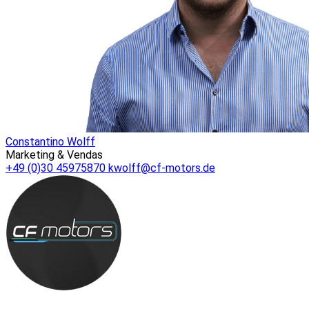
Constantino Wolff
Marketing & Vendas
+49 (0)30 45975870
kwolff@cf-motors.de