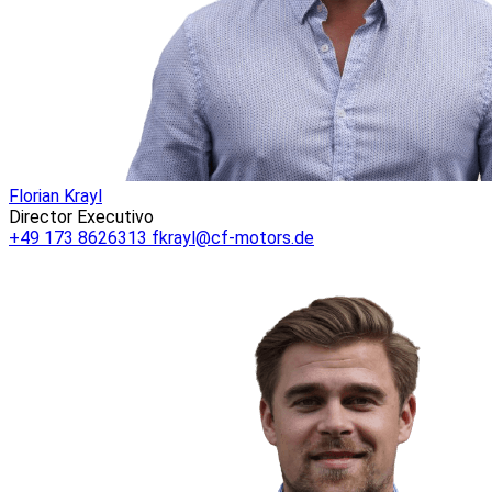
Florian Krayl
Director Executivo
+49 173 8626313
fkrayl@cf-motors.de