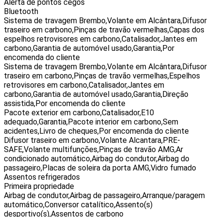
Alerta de pontos cegos
Bluetooth
Sistema de travagem Brembo,Volante em Alcântara,Difusor
traseiro em carbono,Pinças de travão vermelhas,Capas dos
espelhos retrovisores em carbono,Catalisador,Jantes em
carbono,Garantia de automóvel usado,Garantia,Por
encomenda do cliente
Sistema de travagem Brembo,Volante em Alcântara,Difusor
traseiro em carbono,Pinças de travão vermelhas,Espelhos
retrovisores em carbono,Catalisador,Jantes em
carbono,Garantia de automóvel usado,Garantia,Direção
assistida,Por encomenda do cliente
Pacote exterior em carbono,Catalisador,E10
adequado,Garantia,Pacote interior em carbono,Sem
acidentes,Livro de cheques,Por encomenda do cliente
Difusor traseiro em carbono,Volante Alcantara,PRE-
SAFE,Volante multifunções,Pinças de travão AMG,Ar
condicionado automático,Airbag do condutor,Airbag do
passageiro,Placas de soleira da porta AMG,Vidro fumado
Assentos refrigerados
Primeira propriedade
Airbag de condutor,Airbag de passageiro,Arranque/paragem
automático,Conversor catalítico,Assento(s)
desportivo(s),Assentos de carbono