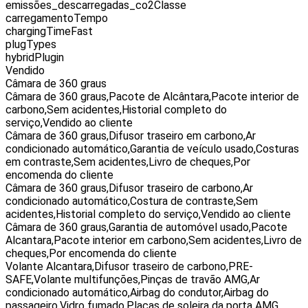
emissões_descarregadas_co2Classe
carregamentoTempo
chargingTimeFast
plugTypes
hybridPlugin
Vendido
Câmara de 360 graus
Câmara de 360 graus,Pacote de Alcântara,Pacote interior de
carbono,Sem acidentes,Historial completo do
serviço,Vendido ao cliente
Câmara de 360 graus,Difusor traseiro em carbono,Ar
condicionado automático,Garantia de veículo usado,Costuras
em contraste,Sem acidentes,Livro de cheques,Por
encomenda do cliente
Câmara de 360 graus,Difusor traseiro de carbono,Ar
condicionado automático,Costura de contraste,Sem
acidentes,Historial completo do serviço,Vendido ao cliente
Câmara de 360 graus,Garantia de automóvel usado,Pacote
Alcantara,Pacote interior em carbono,Sem acidentes,Livro de
cheques,Por encomenda do cliente
Volante Alcantara,Difusor traseiro de carbono,PRE-
SAFE,Volante multifunções,Pinças de travão AMG,Ar
condicionado automático,Airbag do condutor,Airbag do
passageiro,Vidro fumado,Placas de soleira da porta AMG