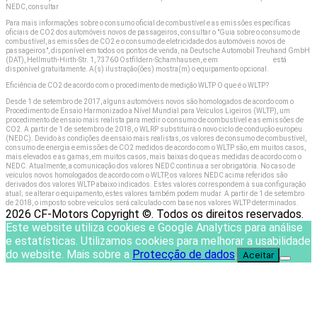
NEDC, consultar
www.dat.de/co2
Para mais informações sobre o consumo oficial de combustível e as emissões específicas
oficiais de CO2 dos automóveis novos de passageiros, consultar o "Guia sobre o consumo de
combustível, as emissões de CO2 e o consumo de eletricidade dos automóveis novos de
passageiros", disponível em todos os pontos de venda, na Deutsche Automobil Treuhand GmbH
(DAT), Hellmuth-Hirth-Str. 1, 73760 Ostfildern-Schamhausen, e em
www.dat.de/co2
está
disponível gratuitamente. A(s) ilustração(ões) mostra(m) o equipamento opcional.
Eficiência de CO2 de acordo com o procedimento de medição WLTP O que é o WLTP?
Desde 1 de setembro de 2017, alguns automóveis novos são homologados de acordo com o
Procedimento de Ensaio Harmonizado a Nível Mundial para Veículos Ligeiros (WLTP), um
procedimento de ensaio mais realista para medir o consumo de combustível e as emissões de
CO2. A partir de 1 de setembro de 2018, o WLRP substituirá o novo ciclo de condução europeu
(NEDC). Devido às condições de ensaio mais realistas, os valores de consumo de combustível,
consumo de energia e emissões de CO2 medidos de acordo com o WLTP são, em muitos casos,
mais elevados e as gamas, em muitos casos, mais baixas do que as medidas de acordo com o
NEDC. Atualmente, a comunicação dos valores NEDC continua a ser obrigatória. No caso de
veículos novos homologados de acordo com o WLTP, os valores NEDC acima referidos são
derivados dos valores WLTP abaixo indicados. Estes valores correspondem à sua configuração
atual; se alterar o equipamento, estes valores também podem mudar. A partir de 1 de setembro
de 2018, o imposto sobre veículos será calculado com base nos valores WLTP determinados.
2026 CF-Motors Copyright ©. Todos os direitos reservados.
Este website utiliza cookies e Google Analytics para análise
e estatísticas. Utilizamos cookies para melhorar a usabilidade
do website. Mais sobre a
Protecção de dados
.
Aceitar