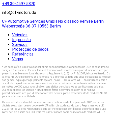
+49 30-4597 5870
info@cf-motors.de
CF Automotive Services GmbH No clássico Remise Berlin
Wiebestraße 36-37 10553 Berlim
Veículos
Impressão
Serviços
Protecção de dados
Referências
Vagas
* Os dados oficiais relativos ao consumo de combustível, às emissões de CO2, ao consumo de
energia e à autonomia eléctrica foram determinados de acordo com o procedimento de medição
prescrito e estão em conformidade com o Regulamento (UE) n.º 715/2007, tal como alterado. Os
valores NEDC têm em conta as diferenças na dimensão da roda e do pneu seleccionados no caso
das gamas, e qualquer equipamento opcional no WLTP. Os valores WLTP são utilizados para o
cálculo de impostos e outras taxas relacionadas com veículos que se baseiam (também) nas
emissões de CO2 e, quando aplicável, para efeitos de subsídios específicos para veículos.
Quando aplicável, os valores NEDC listados foram determinados com base no novo
procedimento de medição MLTP e convertidos de volta para o procedimento de medição NEDC
para fins de comparabilidade.
Para os veículos submetidos a novos ensaios de tipo desde 1 de janeiro de 2021, os dados
oficiais só existem de acordo com o WLTP. Além disso, de acordo com o Regulamento da UE
2022/195, os valores NEDC deixarão de ser incluídos nos certificados de conformidade CE a
partir de 1 de janeiro de 2023. Para mais informações sobre os métodos de medição WLTP e