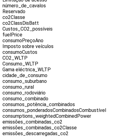
número_de_cavalos
Reservado
co2Classe
co2ClassDisBatt
Custos_CO2_possíveis
fuelPrice
consumoPreçoAno
Imposto sobre veículos
consumoCustos
CO2_WLTP
Consumo_WLTP
Gama eléctrica_WLTP
cidade_de_consumo
consumo_suburbano
consumo_rural
consumo_rodoviário
consumo_combinado
consumos_potência_combinados
consumos_ponderadosCombinadosCombustível
consumptions_weightedCombinedPower
emissões_combinadas_co2
emissões_combinadas_co2Classe
emissões_descarregadas_co2